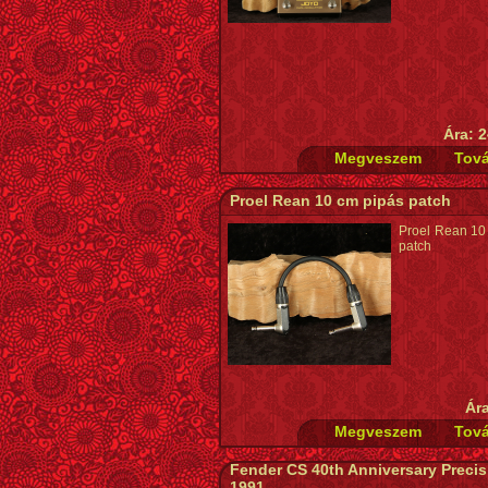
Ára: 2
Proel Rean 10 cm pipás patch
Proel Rean 10
patch
Ára
Fender CS 40th Anniversary Preci
1991