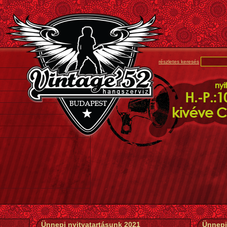
részletes keresés
Ünnepi nyitvatartásunk 2021
Ünnepi