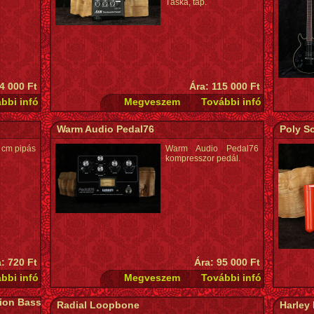
Táska, táp.
4 000 Ft
Ára: 115 000 Ft
Warm Audio Pedal76
Poly S
 cm pipás
Warm Audio Pedal76
kompresszor pedál.
: 720 Ft
Ára: 95 000 Ft
sion Bass
Radial Loopbone
Harley