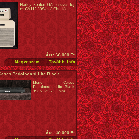
Harley Benton GA5 csöves fej
és GV112 80Watt 8 Ohm láda.
Ára: 66 000 Ft
ases Pedalboard Lite Black
Mono Cases
Pedalboard Lite Black
356 x 145 x 38 mm.
Ára: 40 000 Ft