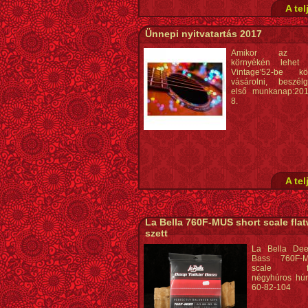
A tel
Ünnepi nyitvatartás 2017
Amikor az Ü
környékén lehet
Vintage'52-be kör
vásárolni, beszél
első munkanap:201
8.
A tel
La Bella 760F-MUS short scale fl
szett
La Bella Dee
Bass 760F-
scale fla
négyhúros húrs
60-82-104