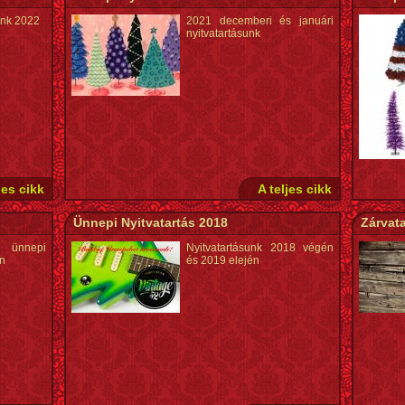
unk 2022
2021 decemberi és januári
nyitvatartásunk
jes cikk
A teljes cikk
Ünnepi Nyitvatartás 2018
Zárvata
ünnepi
Nyitvatartásunk 2018 végén
en
és 2019 elején