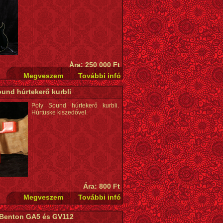
Ára: 250 000 Ft
ound húrtekerő kurbli
Poly Sound húrtekerő kurbli.
Húrtüske kiszedővel.
Ára: 800 Ft
 Benton GA5 és GV112