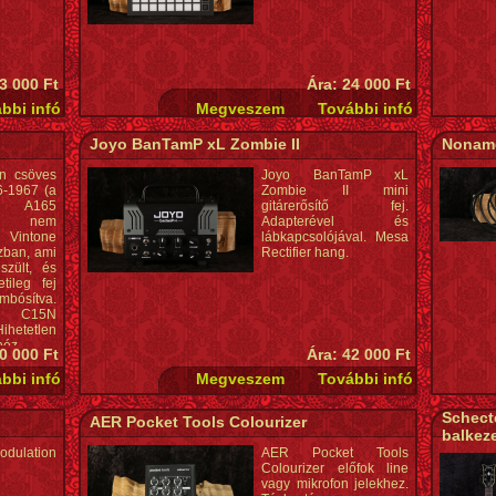
3 000 Ft
Ára: 24 000 Ft
Joyo BanTamP xL Zombie II
Noname
n csöves
Joyo BanTamP xL
6-1967 (a
Zombie II mini
 A165
gitárerősítő fej.
al, nem
Adapterével és
 Vintone
lábkapcsolójával. Mesa
zban, ami
Rectifier hang.
szült, és
tileg fej
kombósítva.
C15N
ihetetlen
héz.
0 000 Ft
Ára: 42 000 Ft
Schect
AER Pocket Tools Colourizer
balkez
odulation
AER Pocket Tools
Colourizer előfok line
vagy mikrofon jelekhez.