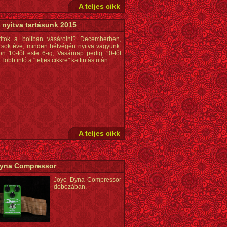
A teljes cikk
 nyitva tartásunk 2015
dtok a boltban vásárolni? Decemberben,
sok éve, minden hétvégén nyitva vagyunk.
n 10-től este 6-ig, Vasárnap pedig 10-től
 Több infó a "teljes cikkre" kattintás után.
A teljes cikk
yna Compressor
Joyo Dyna Compressor
dobozában.