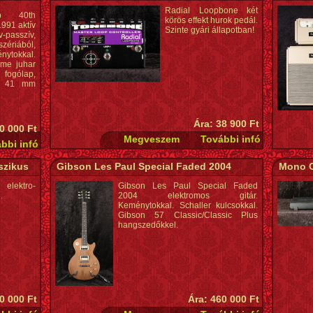
Radial Loopbone két
p 40th
körös effekt hurok pedál.
1991 aktív
Szinte gyári állapotban!
passzív,
zériából,
énytokkal.
ame juhar
fogólap,
k, 41 mm
Ára: 38 900 Ft
0 000 Ft
szikus
Gibson Les Paul Special Faded 2004
Mono C
elektro-
Gibson Les Paul Special Faded
.
2004 elektromos gitár.
Keménytokkal. Schaller kulcsokkal.
Gibson 57 Classic/Classic Plus
hangszedőkkel.
0 000 Ft
Ára: 460 000 Ft