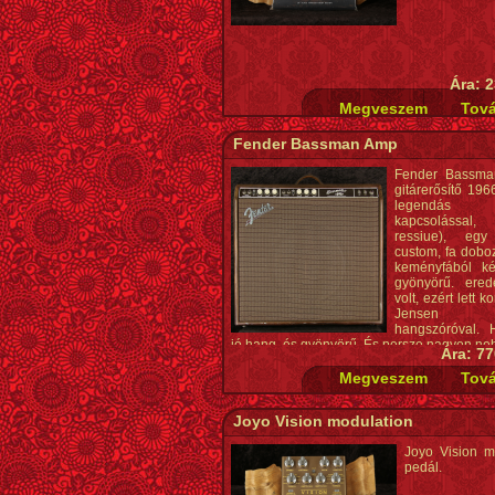
Ára: 2
Fender Bassman Amp
Fender Bassma
gitárerősítő 196
legendás
kapcsoláss
ressiue), egy
custom, fa dobo
keményfából ké
gyönyörű. erede
volt, ezért lett 
Jensen 
hangszóróval. H
jó hang, és gyönyörű. És persze nagyon ne
Ára: 77
Joyo Vision modulation
Joyo Vision m
pedál.