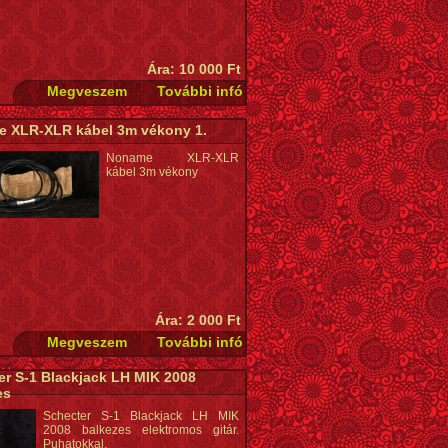
Ára: 10 000 Ft
 XLR-XLR kábel 3m vékony 1.
Noname XLR-XLR
kábel 3m vékony
Ára: 2 000 Ft
er S-1 Blackjack LH MIK 2008
es
Schecter S-1 Blackjack LH MIK
2008 balkezes elektromos gitár.
Puhatokkal.