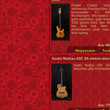
Fender Custom Sho
Anniversary Precision Bass 
basszusgitár. PJ, aktív-
finomhangoló. 400 darabos s
gyári papírjaival, gyári kem
4250 gramm körül, tiger fl
top, kőris test, ében 
madárszemes juhar nya
felső nyereg.
Ára: 90
Godin Multiac ASC SA elektro-klas
Godin Multiac ASC SA 
klasszikus gitár. Puhatokkal
Ára: 77