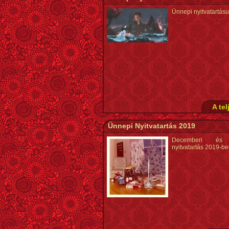
Ünnepi nyitvatartás
A tel
Ünnepi Nyitvatartás 2019
Decemberi és 
nyitvatartás 2019-b