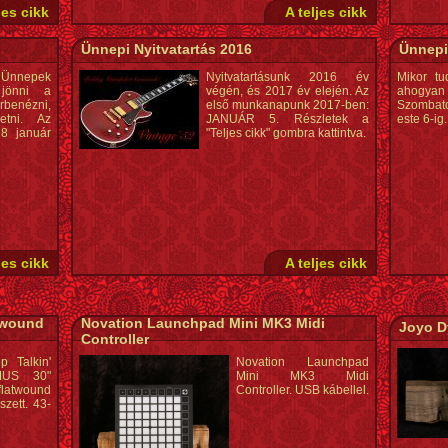
jes cikk
A teljes cikk
Ünnepi Nyitvatartás 2016
Ünnepi
nnepek
Nyitvatartásunk 2016 év
Mikor tu
 jönni a
végén, és 2017 év elején. Az
ahogyan 
benézni,
első munkanapunk 2017-ben:
Szombato
getni. Az
JANUÁR 5. Részletek a
este 6-ig.
8 január
"Teljes cikk" gombra kattintva.
jes cikk
A teljes cikk
atwound
Novation Launchpad Mini MK3 Midi
Joyo D
Controller
p Talkin'
Novation Launchpad
MUS 30"
Mini MK3 Midi
twound
Controller. USB kábellel.
zett. 43-